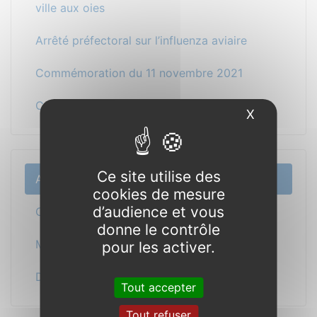
ville aux oies
Arrêté préfectoral sur l’influenza aviaire
Commémoration du 11 novembre 2021
Communiqué de l’Amicale Laïque
X
Masquer l
Ce site utilise des
Actualité
cookies de mesure
d’audience et vous
Cadre de vie / Vie sociale
donne le contrôle
Mairie
pour les activer.
Découverte & Patrimoine
Tout accepter
Tout refuser