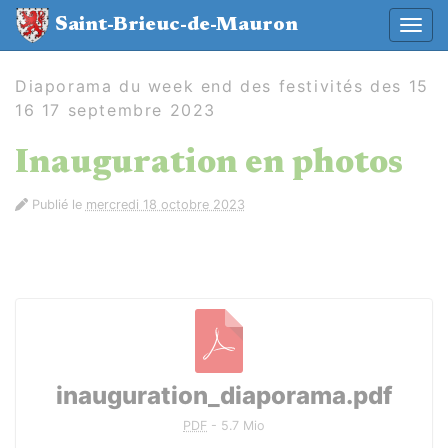
Panneau de gestion des cookies
Saint-Brieuc-de-Mauron
Affic
aller au contenu
Diaporama du week end des festivités des 15
16 17 septembre 2023
Inauguration en photos
Publié le
mercredi 18 octobre 2023
Documents à télécharger
inauguration_diaporama.pdf
PDF
-
5.7 Mio