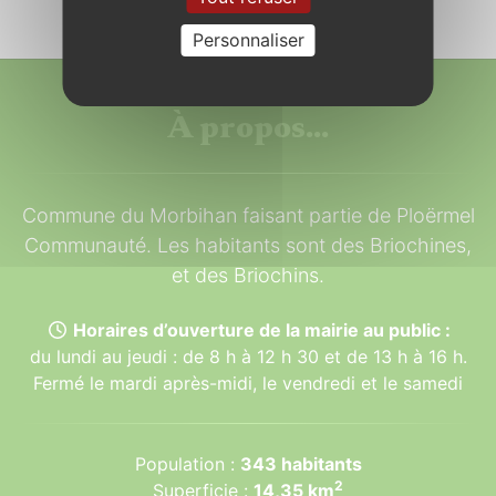
Personnaliser
À propos...
Commune du Morbihan faisant partie de Ploërmel
Communauté. Les habitants sont des Briochines,
et des Briochins.
Horaires d’ouverture de la mairie au public :
du lundi au jeudi : de 8 h à 12 h 30 et de 13 h à 16 h.
Fermé le mardi après-midi, le vendredi et le samedi
Population :
343 habitants
2
Superficie :
14,35 km