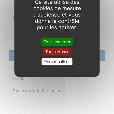
Ce site utilise des
Arrêté préfectoral sur l’influenza aviaire
cookies de mesure
d’audience et vous
Commémoration du 11 novembre 2021
donne le contrôle
pour les activer.
Communiqué de l’Amicale Laïque
Tout accepter
Tout refuser
Actualité
Personnaliser
Cadre de vie / Vie sociale
Mairie
Découverte & Patrimoine